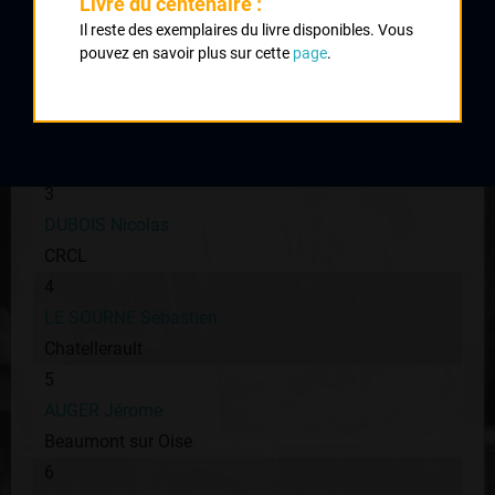
Livre du centenaire :
1
Il reste des exemplaires du livre disponibles. Vous
KOCIANSKI Nicolas
pouvez en savoir plus sur cette
page
.
Cusset
2
LAMY Ludovic
AVC Coppernic
3
DUBOIS Nicolas
CRCL
4
LE SOURNE Sébastien
Chatellerault
5
AUGER Jérome
Beaumont sur Oise
6