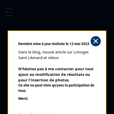
CYCLISME EN LIMOUSIN
Archives cyclistes du Limousin depuis le début du 20ème
siècle.
BOSMOREAU LES MÎNES
Dernière mise à jour réalisée le 12 mai 2023
CADETS (07/08/1994)
Dans le blog, nouvel article sur Limoges 
Club organisateur :
AC Bourganeuf
Saint Léonard et retour.
Catégorie :
Cadets
N'hésitez pas à me contacter pour tout 
Date :
07/08/1994
ajout ou modification de résultats ou 
Commentaire :
pour l'insertion de photos.
Ce site ne peut vivre qu'avec la participation de
Bosmoreau Les Mines Cadets
tous.
Merci.
Classement :