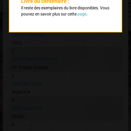
Livre du centenaire :
Classement :
Il reste des exemplaires du livre disponibles. Vous
pouvez en savoir plus sur cette
page
.
1
DUBOIS Nicolas
CRCL
2
SAINT YVES Romuald
VC Endois Brejois
3
MARTIN Cyrille
Argenton
4
NICOU Mathieu
SDUS
5