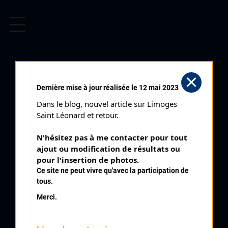
CYCLISME EN LIMOUSIN
Archives cyclistes du Limousin depuis le début du 20ème
siècle.
FAUX LA
Dernière mise à jour réalisée le 12 mai 2023
MONTAGNE (22/08/1993)
Dans le blog, nouvel article sur Limoges 
Club organisateur :
CRCL
Saint Léonard et retour.
Distance :
88 km
N'hésitez pas à me contacter pour tout 
Catégorie :
345 Juniors
ajout ou modification de résultats ou 
Date :
22/08/1993
pour l'insertion de photos.
Ce site ne peut vivre qu'avec la participation de
Commentaire :
tous.
Faux La Montagne 6 tours
Merci.
Nombre de partants :
30 partants