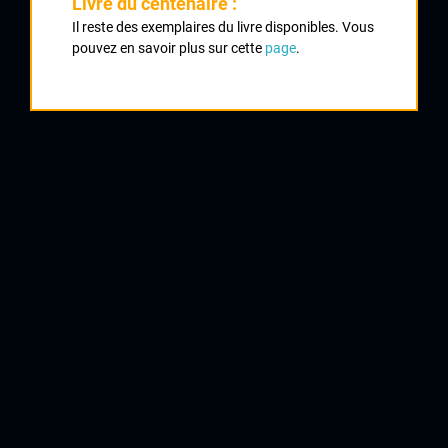
Livre du centenaire :
Classement :
Il reste des exemplaires du livre disponibles. Vous
pouvez en savoir plus sur cette
page
.
1
LELEU Guy
SC Boulonnais
2
MARTIN DE JESUS Manuel
CRCL
2
MARTIN DE JESUS Manuel
CRCL
3
LEVEQUE Claude
AC Uzerche Lubersac
4
SOULARUE Patrick