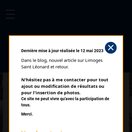
CYCLISME EN LIMOUSIN
Archives cyclistes du Limousin depuis le début du 20ème
siècle.
CYCLO CROSS DE NIEUL LES
Dernière mise à jour réalisée le 12 mai 2023
SAINTES (03/01/1993)
Dans le blog, nouvel article sur Limoges 
Club organisateur :
AC Nieul Les Saintes
Saint Léonard et retour.
Catégorie :
Toutes
N'hésitez pas à me contacter pour tout 
Date :
03/01/1993
ajout ou modification de résultats ou 
Commentaire :
pour l'insertion de photos.
Ce site ne peut vivre qu'avec la participation de
Cyclo Cross de Nieul Les Saintes 8 ème Cyclo Cross National
tous.
du Logis
Merci.
Classe :
Nationale