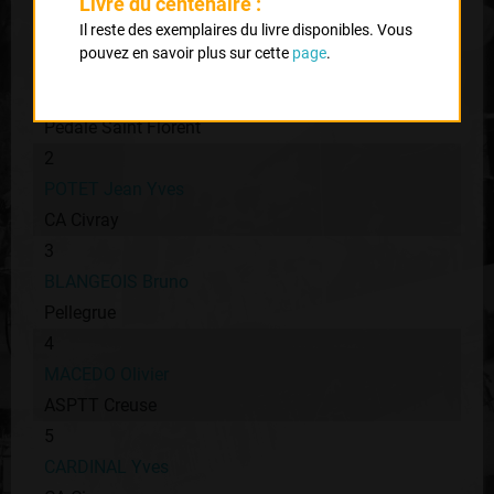
Classement :
Livre du centenaire :
Il reste des exemplaires du livre disponibles. Vous
pouvez en savoir plus sur cette
page
.
1
TURPAUD Thierry
Pédale Saint Florent
2
POTET Jean Yves
CA Civray
3
BLANGEOIS Bruno
Pellegrue
4
MACEDO Olivier
ASPTT Creuse
5
CARDINAL Yves