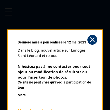
CYCLISME EN LIMOUSIN
Archives cyclistes du Limousin depuis le début du 20ème
siècle.
CHAMPIONNAT DU LIMOUSIN
Dernière mise à jour réalisée le 12 mai 2023
DE CYCLO CROSS
Dans le blog, nouvel article sur Limoges 
JUNIORS (13/12/1992)
Saint Léonard et retour.
Distance :
10 km
N'hésitez pas à me contacter pour tout 
Catégorie :
Cadets 2 Juniors
ajout ou modification de résultats ou 
Date :
13/12/1992
pour l'insertion de photos.
Ce site ne peut vivre qu'avec la participation de
Commentaire :
tous.
Championnat du Limousin de Cyclo Cross Laguenne
Merci.
Classement :