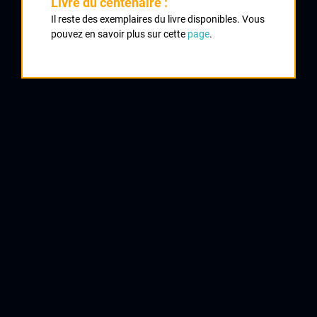
Livre du centenaire :
Il reste des exemplaires du livre disponibles. Vous
1
pouvez en savoir plus sur cette
page
.
ROGUES Thierry
AC Rilhac Rancon
2
ELLIAS Christophe
Saint Denis Union Sport
3
PICHON Sébastien
Saint Denis Union Sports
4
LAPEYRE Nicolas
UC Condat
5
FURLANETTO Benoit
UC Condat