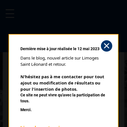
CYCLISME EN LIMOUSIN
Archives cyclistes du Limousin depuis le début du 20ème
siècle.
BOUCLES DE LA HAUTE VIENNE
Dernière mise à jour réalisée le 12 mai 2023
3 ÈME ÉTAPE CLASSEMENT
Dans le blog, nouvel article sur Limoges 
MOINS DE 21 ANS (02/05/1992)
Saint Léonard et retour.
Club organisateur :
UVL
N'hésitez pas à me contacter pour tout 
Distance :
123,5 km
ajout ou modification de résultats ou 
Catégorie :
pour l'insertion de photos.
123
Ce site ne peut vivre qu'avec la participation de
Date :
02/05/1992
tous.
Commentaire :
Merci.
Boucles de la Haute Vienne 3 ème étape Vayres Les Roses par
St Mathieu Maisonnais Les Salles Chéronnac St Gervais
Rochechouart St Cyr St Laurent Gorre Champagnac