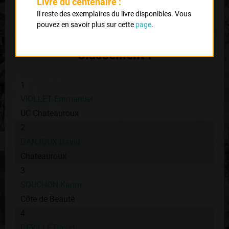
Livre du centenaire :
Dournazac La Chapelle Montbrandeix Cussac Oradour
Il reste des exemplaires du livre disponibles. Vous
pouvez en savoir plus sur cette
page
.
Nombre de partants :
45 partants
Classement :
1
VIOLLET Emmanuel
UC Chateauroux
2
DANJOUX David
Chateauroux
3
SOUCHON Karim
Côte de Beauté
4
DEVILLE David