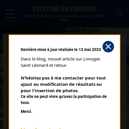
CYCLISME EN LIMOUSIN
Archives cyclistes du Limousin depuis le début du 20ème
siècle.
DUSSAC (21/06/1992)
Dernière mise à jour réalisée le 12 mai 2023
Date :
21/06/1992
Dans le blog, nouvel article sur Limoges 
Commentaire :
Saint Léonard et retour.
Dussac
N'hésitez pas à me contacter pour tout 
ajout ou modification de résultats ou 
Classement :
pour l'insertion de photos.
Ce site ne peut vivre qu'avec la participation de
tous.
6
TRICOT Michel
Merci.
UC Corrèze
8