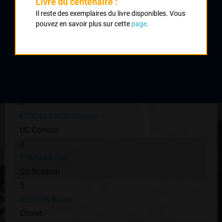
Livre du centenaire :
Il reste des exemplaires du livre disponibles. Vous
1
pouvez en savoir plus sur cette
page
.
ROUFFIGNAC Thierry
CRCL
2
BASBAYOU Thierry
Anthony Berny
3
EYROLLES Christophe
UC Corrèze
4
THOMAS Guy
CC Nontron
5
BESSON Bruno
Cholet