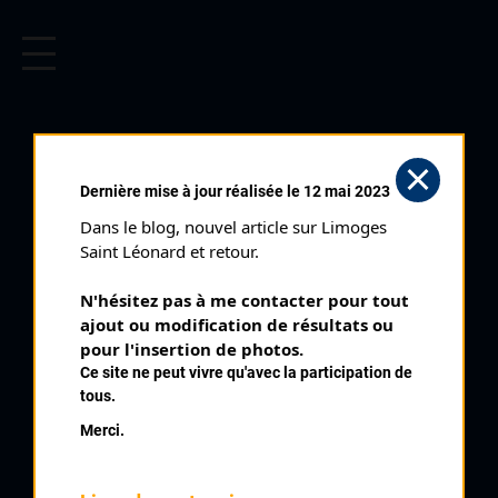
CYCLISME EN LIMOUSIN
Archives cyclistes du Limousin depuis le début du 20ème
siècle.
COURSE D'ATTENTE ORADOUR
Dernière mise à jour réalisée le 12 mai 2023
SUR VAYRES (29/07/1991)
Dans le blog, nouvel article sur Limoges 
Club organisateur :
Compagnons du Vélo
Saint Léonard et retour.
Distance :
60 km
N'hésitez pas à me contacter pour tout 
Catégorie :
234
ajout ou modification de résultats ou 
Date :
29/07/1991
pour l'insertion de photos.
Ce site ne peut vivre qu'avec la participation de
Commentaire :
tous.
Course d'attente Oradour sur Vayres 12 tours
Merci.
Classement :