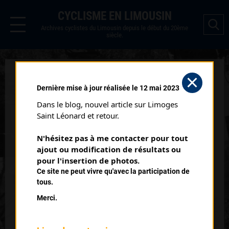
CYCLISME EN LIMOUSIN
Archives cyclistes du Limousin depuis le début du 20ème
siècle.
CENDRIEUX (31/08/1991)
Dernière mise à jour réalisée le 12 mai 2023
Catégorie :
234
Dans le blog, nouvel article sur Limoges 
Date :
31/08/1991
Saint Léonard et retour.
Commentaire :
N'hésitez pas à me contacter pour tout 
Cendrieux (24)
ajout ou modification de résultats ou 
pour l'insertion de photos.
Classement :
Ce site ne peut vivre qu'avec la participation de
tous.
Merci.
1
DUPUYTREN Michel
CRCL