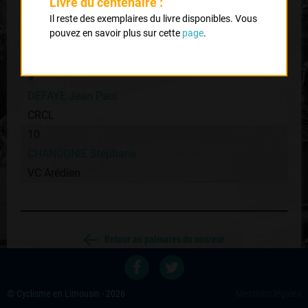
Livre du centenaire :
4
Il reste des exemplaires du livre disponibles. Vous
pouvez en savoir plus sur cette
page
.
VILLETTE Jean Marc
UC Brive
9
DEFAYE Jean Paul
CRCL
10
CHANCONIE Stéphane
VC Arédien
Retour au palmares du coureur
Voir les autres éditions
© Cyclisme en Limousin - 2026
Mentions légales