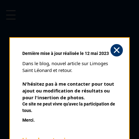
CYCLISME EN LIMOUSIN
Archives cyclistes du Limousin depuis le début du 20ème
siècle.
CÉNAC ET SAINT
Dernière mise à jour réalisée le 12 mai 2023
JULIEN (09/04/1990)
Dans le blog, nouvel article sur Limoges 
Date :
09/04/1990
Saint Léonard et retour.
Commentaire :
N'hésitez pas à me contacter pour tout 
Cenac Saint Julien
ajout ou modification de résultats ou 
pour l'insertion de photos.
Classement :
Ce site ne peut vivre qu'avec la participation de
tous.
Merci.
8
GUILLOUT Vincent