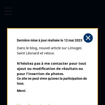
CYCLISME EN LIMOUSIN
Archives cyclistes du Limousin depuis le début du 20ème
siècle.
VICQ SUR BREUILH
Dernière mise à jour réalisée le 12 mai 2023
(20/05/1990)
Dans le blog, nouvel article sur Limoges 
Club organisateur :
CRCL
Saint Léonard et retour.
Distance :
86 km
N'hésitez pas à me contacter pour tout 
Catégorie :
34 Juniors
ajout ou modification de résultats ou 
Date :
20/05/1990
pour l'insertion de photos.
Ce site ne peut vivre qu'avec la participation de
Commentaire :
tous.
Vicq sur Breuilh par Nouailhas Villeneuve Le Mallefont
Merci.
Nombre de partants :
60 partants