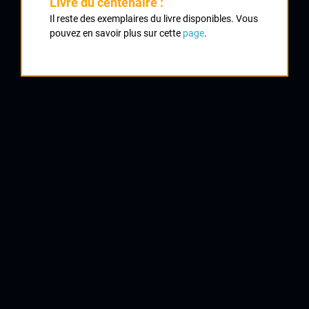
Livre du centenaire :
Classement :
Il reste des exemplaires du livre disponibles. Vous
pouvez en savoir plus sur cette
page
.
1
LAGIER Laurent
VC Tulle
2
CHAZETTE Marc
St Léonard
3
SILVIN Hervé
Saint DEnis Union Sports
4
SAUTEDE André
VC Tulle
5
SIMON Dominique