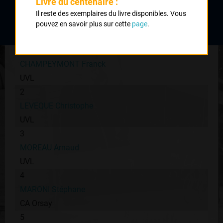
Livre du centenaire :
Il reste des exemplaires du livre disponibles. Vous
Classement :
pouvez en savoir plus sur cette
page
.
1
CHAMPEYMONT Franck
UVL
2
LEVEQUE Christophe
UVL
3
MOREAU Arnaud
UVL
4
MARONI Stéphane
CA Orsay
5