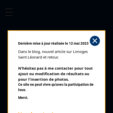
CYCLISME EN LIMOUSIN
Archives cyclistes du Limousin depuis le début du 20ème
siècle.
FAUX LA MONTAGNE
Dernière mise à jour réalisée le 12 mai 2023
CADETS (19/08/1990)
Dans le blog, nouvel article sur Limoges 
Club organisateur :
CRCL
Saint Léonard et retour.
Distance :
60 km
N'hésitez pas à me contacter pour tout 
Catégorie :
Cadets Féminines
ajout ou modification de résultats ou 
Date :
19/08/1990
pour l'insertion de photos.
Ce site ne peut vivre qu'avec la participation de
Commentaire :
tous.
Faux La Montagne
Merci.
Nombre de partants :
42 partants
Temps du vainqueur :
1h 44'