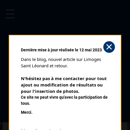
CYCLISME EN LIMOUSIN
Archives cyclistes du Limousin depuis le début du 20ème
siècle.
DUO LIMOUSIN CLASSEMENT
Dernière mise à jour réalisée le 12 mai 2023
JUNIORS (23/09/1990)
Dans le blog, nouvel article sur Limoges 
Club organisateur :
EC Ambazac
Saint Léonard et retour.
Distance :
36 km
N'hésitez pas à me contacter pour tout 
Catégorie :
Toutes
ajout ou modification de résultats ou 
Date :
23/09/1990
pour l'insertion de photos.
Ce site ne peut vivre qu'avec la participation de
Commentaire :
tous.
Duo Limousin Ambazac Ambazac Contre la Montre par 2 36
Merci.
km Par Compreignac Lac de St Pardoux Etang de Gouillet St
Sylvestre
Nombre de partants :
22 équipes