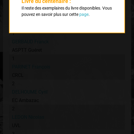
Livre du centenaire :
Il reste des exemplaires du livre disponibles. Vous
Classement :
pouvez en savoir plus sur cette
page
.
1
GERBAUD Franck
ASPTT Guéret
1
PARINET François
CRCL
2
DELHOUME Cyril
EC Ambazac
2
LEDON Nicolas
UVL
3