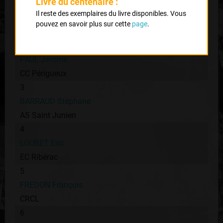
Livre du centenaire :
1
Il reste des exemplaires du livre disponibles. Vous
GIBEAU Pascal
pouvez en savoir plus sur cette
page
.
AS St Junien
2
PAUL Jérome
CC Périgueux
3
BARRAUD Stéphane
AS Saint Junien
4
LOUBET Eric
EC Ribérac
5
FREDON François
CRCL
6