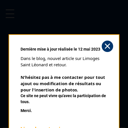
CYCLISME EN LIMOUSIN
Archives cyclistes du Limousin depuis le début du 20ème
siècle.
CHAMPNIERS
Dernière mise à jour réalisée le 12 mai 2023
REILHAC (14/07/1990)
Dans le blog, nouvel article sur Limoges 
Distance :
74 km
Saint Léonard et retour.
Catégorie :
Cadets Féminines
N'hésitez pas à me contacter pour tout 
Date :
14/07/1990
ajout ou modification de résultats ou 
Commentaire :
pour l'insertion de photos.
Ce site ne peut vivre qu'avec la participation de
Champnier Reilhac
tous.
Merci.
Classement :