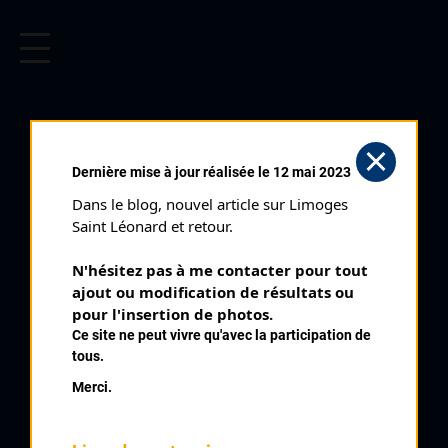
CYCLISME EN LIMOUSIN
Archives cyclistes du Limousin depuis le début du 20ème
siècle.
CHAMPIONNAT DU LIMOUSIN
Dernière mise à jour réalisée le 12 mai 2023
DE CYCLO CROSS
Dans le blog, nouvel article sur Limoges 
JUNIORS (17/12/1989)
Saint Léonard et retour.
Club organisateur :
AC Uzerche
N'hésitez pas à me contacter pour tout 
Catégorie :
Juniors
ajout ou modification de résultats ou 
Date :
17/12/1989
pour l'insertion de photos.
Ce site ne peut vivre qu'avec la participation de
Commentaire :
tous.
Championnat du Limousin de Cyclo Cross Masseret
Merci.
Nombre de partants :
10 engagés