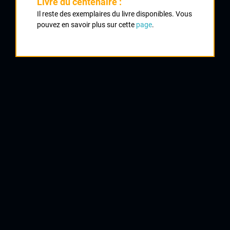
Livre du centenaire :
Classement :
Il reste des exemplaires du livre disponibles. Vous
pouvez en savoir plus sur cette
page
.
1
THIMONNIER Cyril
UC Condat
2
TARNAUD Thierry
UVL
3
BARON Eric
AC Uzerche
4
ROGUES Hervé
AC Rilhac Rancon
5
CHANCONIE Stéphane