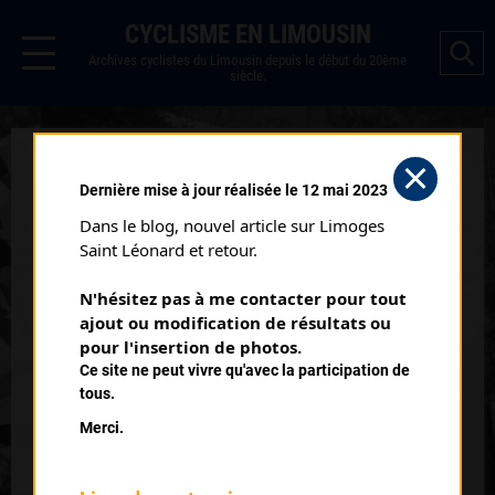
CYCLISME EN LIMOUSIN
Archives cyclistes du Limousin depuis le début du 20ème
siècle.
BRETENOUX (14/07/1988)
Dernière mise à jour réalisée le 12 mai 2023
Catégorie :
Cadets Féminines
Dans le blog, nouvel article sur Limoges 
Date :
14/07/1988
Saint Léonard et retour.
Commentaire :
N'hésitez pas à me contacter pour tout 
Bretenoux
ajout ou modification de résultats ou 
pour l'insertion de photos.
Classement :
Ce site ne peut vivre qu'avec la participation de
tous.
Merci.
6
CHANCONIE Stéphane
UC Brive