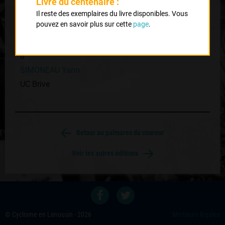
Livre du centenaire :
7
Il reste des exemplaires du livre disponibles. Vous
pouvez en savoir plus sur cette
page
.
THOUVENIN Stéphane
VC Tulle
8
SIMONEAU Yann
UC Brive
Retour au palmares du coureur
Voir les autres éditions
© Cyclisme en Limousin - 2026
Mentions légales