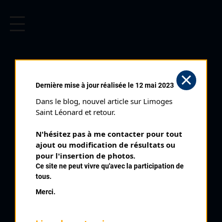
CYCLISME EN LIMOUSIN
Archives cyclistes du Limousin depuis le début du 20ème
siècle.
BOSMOREAU LES MÎNES
Dernière mise à jour réalisée le 12 mai 2023
CADETS (31/07/1988)
Dans le blog, nouvel article sur Limoges 
Club organisateur :
AC Bourganeuf
Saint Léonard et retour.
Distance :
50,6 km
N'hésitez pas à me contacter pour tout 
Catégorie :
Cadets Féminines
ajout ou modification de résultats ou 
Date :
31/07/1988
pour l'insertion de photos.
Ce site ne peut vivre qu'avec la participation de
Commentaire :
tous.
Bosmoreau Les Mines Circuit par Chez Paricaud
Merci.
Nombre de partants :
47 partants