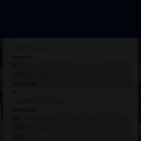
UC Brive
6
PAGE Eric
CS Chinon
7
MACEDO Olivier
Argenton
8
HOPMAN Jeroen
Rivarennes
9
ALAMARGOT Christophe
Montluçon
10
GRENARD Hugues
UVL