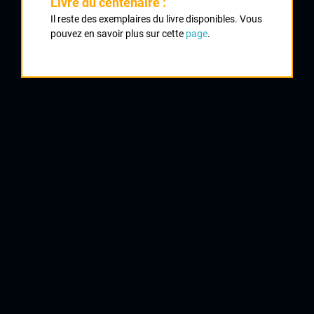
Livre du centenaire :
Classement :
Il reste des exemplaires du livre disponibles. Vous
pouvez en savoir plus sur cette
page
.
1
CHICAUD Hervé
AVC Chateauroux
2
THIMONNIER Cyril
UC Condat
3
RENARD Gaël
UC Berry
4
PHILIPPE Jérome
VC Commentry
5
CHANCONIE Stéphane