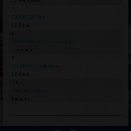
CC Périgueux
7
SIMONEAU Yann
UC Brive
8
BERTRAND (prénom inconnu)
Terrasson
9
CHANCONIE Stéphane
UC Brive
10
CHATAIN William
Bergerac
Retour au palmares du coureur