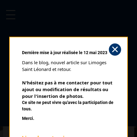
CYCLISME EN LIMOUSIN
Archives cyclistes du Limousin depuis le début du 20ème
siècle.
TERRASSON (17/04/1988)
Dernière mise à jour réalisée le 12 mai 2023
Distance :
54 km
Dans le blog, nouvel article sur Limoges 
Catégorie :
Cadets Féminines
Saint Léonard et retour.
Date :
17/04/1988
N'hésitez pas à me contacter pour tout 
Commentaire :
ajout ou modification de résultats ou 
Terrasson 7 ème Prix des Espoirs
pour l'insertion de photos.
Ce site ne peut vivre qu'avec la participation de
Classement :
tous.
Merci.
1