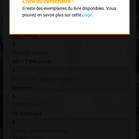
DARINI (prénom inconnu)
Livre du centenaire :
Il reste des exemplaires du livre disponibles. Vous
Ste Livrade
pouvez en savoir plus sur cette
page
.
2
COMPARIN (prénom inconnu)
Ste Livrade
3
ROBERT Vincent
ASPTT Périgueux
4
FOULQUIER (prénom inconnu)
Bergerac
5
DENIS Charly
CC Périgueux
6
IDZIAC (prénom inconnu)