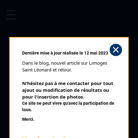
CYCLISME EN LIMOUSIN
Archives cyclistes du Limousin depuis le début du 20ème
siècle.
TOUR DE LA
Dernière mise à jour réalisée le 12 mai 2023
CREUSE (15/06/1988)
Dans le blog, nouvel article sur Limoges 
Club organisateur :
CD 23
Saint Léonard et retour.
Distance :
162 km
N'hésitez pas à me contacter pour tout 
Catégorie :
123
ajout ou modification de résultats ou 
Date :
15/06/1988
pour l'insertion de photos.
Ce site ne peut vivre qu'avec la participation de
Commentaire :
tous.
1 er Tour de la Creuse La Souterraine Bridiers par St Léger
Merci.
Bridereix Colondannes Dun Fleurat Grand Bourg Aulon St
Dizier Masbaraud Bourganeuf Pontarion St Hilaire Vidaillat
Monteil au Vicomte Banize Vallières Hussard Aubusson