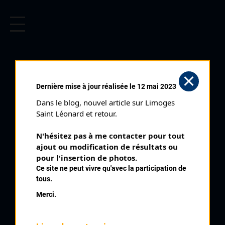
CYCLISME EN LIMOUSIN
Archives cyclistes du Limousin depuis le début du 20ème
siècle.
EYREIN (21/08/1988)
Dernière mise à jour réalisée le 12 mai 2023
Club organisateur :
VC Tulle
Dans le blog, nouvel article sur Limoges 
Distance :
65 km
Saint Léonard et retour.
Catégorie :
Cadets Féminines
N'hésitez pas à me contacter pour tout 
Date :
21/08/1988
ajout ou modification de résultats ou 
Commentaire :
pour l'insertion de photos.
Ce site ne peut vivre qu'avec la participation de
4 ème Ronde d'Eyrein 2 circuits de 13,3 km et de 8,3 km
tous.
Nombre de partants :
25 partants
Merci.
Classement :