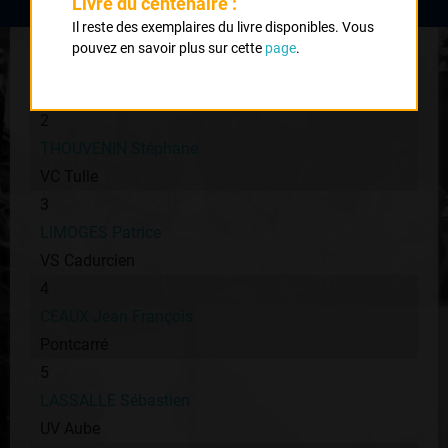
Livre du centenaire :
Il reste des exemplaires du livre disponibles. Vous
1
pouvez en savoir plus sur cette
page
.
CHANCONIE Stéphane
UC Brive
2
THOUVENIN Stéphane
VC Tulle
3
LIMOGES Patrice
VS Cadurcien
4
CEAUX Jean François
Pontcarré
5
LASSALLE Sébastien
UV Aube