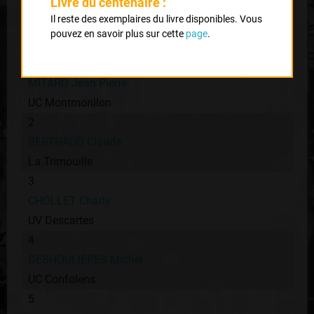
Livre du centenaire :
Classement :
Il reste des exemplaires du livre disponibles. Vous
pouvez en savoir plus sur cette
page
.
1
MITARD Jean Pierre
UC Montmorillon
2
BERTHAUD Claude
La Trimouille
3
CHOLLET Charly
UV Descartes
4
DESHOULIERES Michel
UC Confolens
5