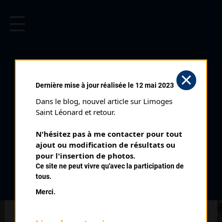
CYCLISME EN LIMOUSIN
Archives cyclistes du Limousin depuis le début du 20ème
siècle.
SAINT SULPICE LE
Dernière mise à jour réalisée le 12 mai 2023
DUNOIS (03/06/1984)
Dans le blog, nouvel article sur Limoges 
Club organisateur :
ES Grand Bourg
Saint Léonard et retour.
Distance :
86 kms
N'hésitez pas à me contacter pour tout 
Catégorie :
234 J2
ajout ou modification de résultats ou 
Date :
03/06/1984
pour l'insertion de photos.
Ce site ne peut vivre qu'avec la participation de
Commentaire :
tous.
Saint Sulpice Le Dunois 2 ème Prix de la Saint Jean 20 tours de
Merci.
4,3 kms Vers La Celle Dunoise Le Petit Montpion
Nombre de partants :
10 partants