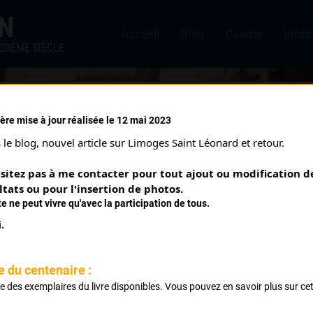
IN
Accueil
Blog
Galerie
Infos
20ÈME SIÈCLE.
ère mise à jour réalisée le 12 mai 2023
87)
le blog, nouvel article sur Limoges Saint Léonard et retour.
sitez pas à me contacter pour tout ajout ou modification de
ltats ou pour l'insertion de photos.
te ne peut vivre qu'avec la participation de tous.
.
e du centenaire :
Classement :
ste des exemplaires du livre disponibles. Vous pouvez en savoir plus sur ce
.