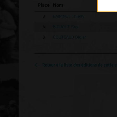
Place
Nom
3
EMPINET Thierry
6
BIOJOUT Guy
8
COUTEAUD Didier
Retour à la liste des éditions de cette 