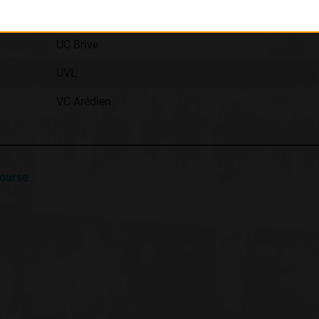
Club
UC Brive
UVL
VC Arédien
course