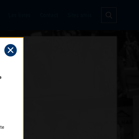
Les livres
Contact
Sites amis
 
tte