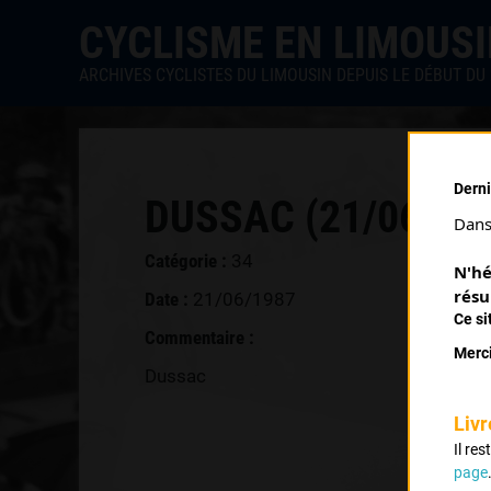
CYCLISME EN LIMOUS
ARCHIVES CYCLISTES DU LIMOUSIN DEPUIS LE DÉBUT DU 
Derni
DUSSAC (21/06/19
Dans 
Catégorie :
34
N'hé
résu
Date :
21/06/1987
Ce si
Commentaire :
Merci
Dussac
Livr
Il re
page