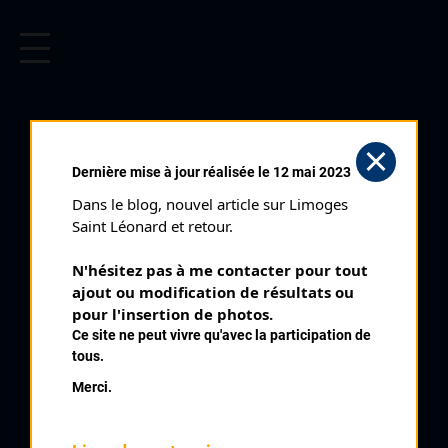
CYCLISME EN LIMOUSIN
Archives cyclistes du Limousin depuis le début du 20ème
siècle.
NEDDE (04/08/1986)
Dernière mise à jour réalisée le 12 mai 2023
Club organisateur :
UC St Léonard
Dans le blog, nouvel article sur Limoges 
Distance :
96 km
Saint Léonard et retour.
Catégorie :
123
N'hésitez pas à me contacter pour tout 
Date :
04/08/1986
ajout ou modification de résultats ou 
Commentaire :
pour l'insertion de photos.
Ce site ne peut vivre qu'avec la participation de
Nedde 2 ème épreuve Semaine Limousine 8 tours de 12 km par
tous.
La Villeneuve
Merci.
Nombre de partants :
51 partants
Classement :