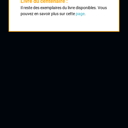
Livre du centenaire :
Il reste des exemplaires du livre disponibles. Vous
pouvez en savoir plus sur cette
page
.
1
EUDELINE Laurent
ASPTT Paris
2
CARLIN Claude
ASPTT Paris
3
BOUCANVILLE Franck
ASC Air
4
GODARD Jean Pierre
AC Boulogne Billancourt
5
MONDORY Philippe