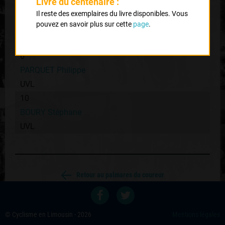
Livre du centenaire :
5
Il reste des exemplaires du livre disponibles. Vous
pouvez en savoir plus sur cette
page
.
SOULLARD Jean Jacques
AS St Junien
6
PARQUET Philippe
UVL
10
BOURY Stéphane
UVL
Retour au palmares du coureur
Voir les autres éditions
© Cyclisme en Limousin - 2026
Mentions légales