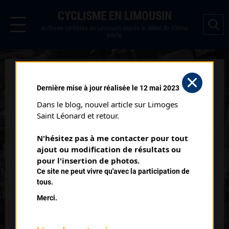
CYCLISME EN LIMOUSIN
Archives cyclistes du Limousin depuis le début du 20ème
siècle.
MOUZON (13/07/1986)
Dernière mise à jour réalisée le 12 mai 2023
Catégorie :
34 J
Dans le blog, nouvel article sur Limoges 
Date :
13/07/1986
Saint Léonard et retour.
Commentaire :
N'hésitez pas à me contacter pour tout 
Mouzon (16)
ajout ou modification de résultats ou 
pour l'insertion de photos.
Classement :
Ce site ne peut vivre qu'avec la participation de
tous.
Merci.
1
COISSAC Laurent
AC Rilhac