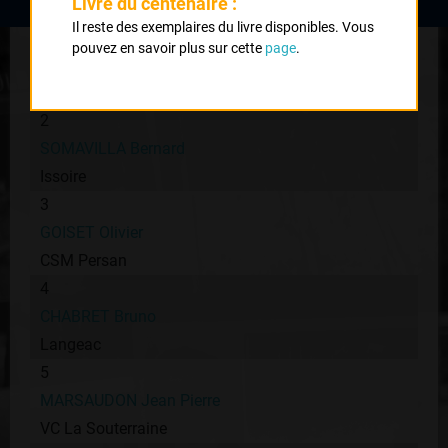
Livre du centenaire :
Il reste des exemplaires du livre disponibles. Vous
1
pouvez en savoir plus sur cette
page
.
BECO Antoine
St Céré
2
SOMAVILLA Bernard
Issoire
3
GOISET Olivier
CSM Persan
4
CHABRET Bruno
Langeac
5
MARSAUDON Jean Pierre
VC La Souterraine