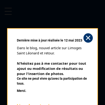
CYCLISME EN LIMOUSIN
Archives cyclistes du Limousin depuis le début du 20ème
siècle.
SORNAC (18/08/1986)
Dernière mise à jour réalisée le 12 mai 2023
Club organisateur :
AC Merlines
Dans le blog, nouvel article sur Limoges 
Distance :
85 kms
Saint Léonard et retour.
Catégorie :
234
N'hésitez pas à me contacter pour tout 
Date :
18/08/1986
ajout ou modification de résultats ou 
Commentaire :
pour l'insertion de photos.
Ce site ne peut vivre qu'avec la participation de
Sornac 50 tours de 1,7 km
tous.
Nombre de partants :
59 partants
Merci.
Classement :