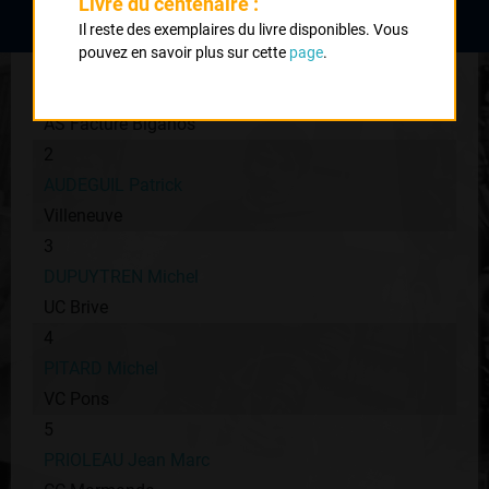
Livre du centenaire :
Il reste des exemplaires du livre disponibles. Vous
pouvez en savoir plus sur cette
page
.
1
BAJAN René
AS Facture Biganos
2
AUDEGUIL Patrick
Villeneuve
3
DUPUYTREN Michel
UC Brive
4
PITARD Michel
VC Pons
5
PRIOLEAU Jean Marc