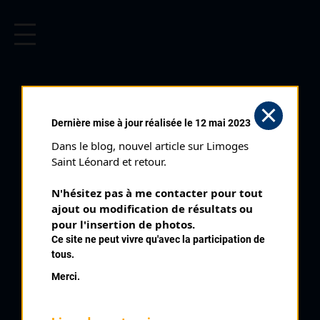
CYCLISME EN LIMOUSIN
Archives cyclistes du Limousin depuis le début du 20ème
siècle.
JUILLAC (04/08/1986)
Dernière mise à jour réalisée le 12 mai 2023
Club organisateur :
UC Brive
Dans le blog, nouvel article sur Limoges 
Distance :
90 kms
Saint Léonard et retour.
Catégorie :
123
N'hésitez pas à me contacter pour tout 
Date :
04/08/1986
ajout ou modification de résultats ou 
Commentaire :
pour l'insertion de photos.
Ce site ne peut vivre qu'avec la participation de
Juillac 60 tours Rue de la Mairie Rue du Canal Rue de la
tous.
République
Merci.
Nombre de partants :
36 partants
Classement :