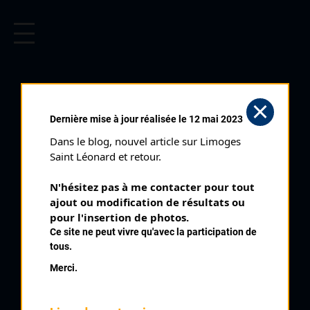
CYCLISME EN LIMOUSIN
Archives cyclistes du Limousin depuis le début du 20ème
siècle.
BRIVE PRIX HENRI
Dernière mise à jour réalisée le 12 mai 2023
BOUNY (20/04/1986)
Dans le blog, nouvel article sur Limoges 
Club organisateur :
UC Brive
Saint Léonard et retour.
Distance :
100 kms
N'hésitez pas à me contacter pour tout 
Catégorie :
234 J
ajout ou modification de résultats ou 
Date :
20/04/1986
pour l'insertion de photos.
Ce site ne peut vivre qu'avec la participation de
Commentaire :
tous.
Brive 16 ème Prix Henri Bouny Par Pont de Grange Bernou La
Merci.
Rivière Brignac La Plaine Perpezac Ayen Le Soulet Juillac
Pompadour Troche Vigeois Perpezac Le Noir Allassac
Donzenac St Antoine Les Plantades