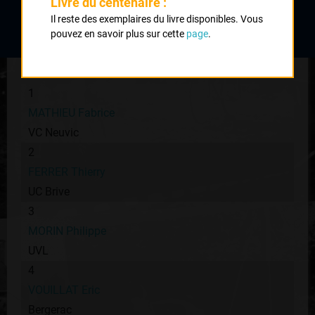
Livre du centenaire :
Nombre de partants :
64 partants
Il reste des exemplaires du livre disponibles. Vous
pouvez en savoir plus sur cette
page
.
Classement :
1
MATHIEU Fabrice
VC Neuvic
2
FERRER Thierry
UC Brive
3
MORIN Philippe
UVL
4
VOUILLAT Eric
Bergerac