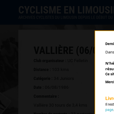
CYCLISME EN LIMOUS
ARCHIVES CYCLISTES DU LIMOUSIN DEPUIS LE DÉBUT DU 
Derni
VALLIÈRE (06/08/1
Dans 
Club organisateur :
UC Felletin
N'hé
résu
Distance :
103 kms
Ce si
Catégorie :
34 Juniors
Merci
Date :
06/08/1986
Commentaire :
Livr
Il re
Vallière 30 tours de 3,4 kms
page