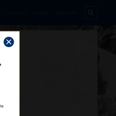
Les livres
Contact
Sites amis
 
tte