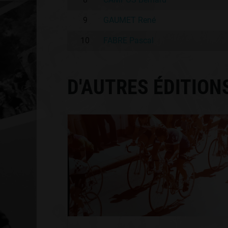
9
GAUMET René
10
FABRE Pascal
D'AUTRES ÉDITION