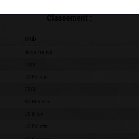
Classement :
Club
Ile de France
Laval
UC Felletin
CRCL
AC Merlines
US Dijon
UC Felletin
VC Gouzon