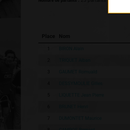
Nombre de partants :
23 partants
Place
Nom
1
BIRON Alain
2
TRIQUET Alban
3
GAUMET Romuald
4
DESSYMOULIE Gilles
5
LIQUETTE Jean Pierre
6
BRUNET Henri
7
DUMONTET Maurice
8
CAMPOS Bernard