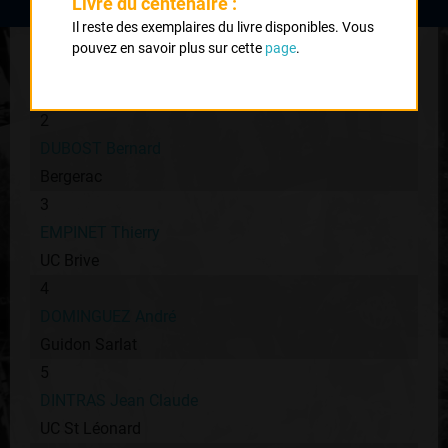
Livre du centenaire :
Il reste des exemplaires du livre disponibles. Vous
1
pouvez en savoir plus sur cette
page
.
CAVAROC Didier
Rodez
2
DUBOST Bernard
Bergerac
3
EMPINET Thierry
UC Brive
4
DOMINGUEZ André
Guidon Sarlat
5
DINTRAS Jean Claude
UC St Léonard