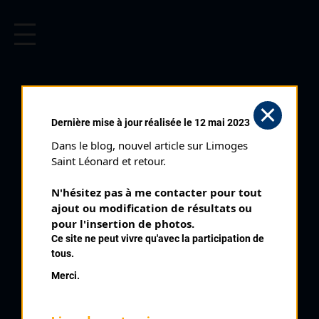
CYCLISME EN LIMOUSIN
Archives cyclistes du Limousin depuis le début du 20ème
siècle.
AYEN (31/08/1985)
Dernière mise à jour réalisée le 12 mai 2023
Club organisateur :
UC Brive
Dans le blog, nouvel article sur Limoges 
Distance :
80 kms
Saint Léonard et retour.
Catégorie :
234
N'hésitez pas à me contacter pour tout 
Date :
31/08/1985
ajout ou modification de résultats ou 
Commentaire :
pour l'insertion de photos.
Ce site ne peut vivre qu'avec la participation de
Ayen Circuit des remparts 40 tours
tous.
Nombre de partants :
26 partants
Merci.
Classement :