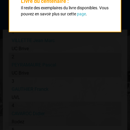
Livre du centenaire :
Il reste des exemplaires du livre disponibles. Vous
Classement :
pouvez en savoir plus sur cette
page
.
1
VILLETTE Jean Marc
UC Brive
2
PEYRAMAURE Pascal
UC Brive
3
GAUTHIER Franck
UVL
4
CAVAROC Didier
Rodez
5