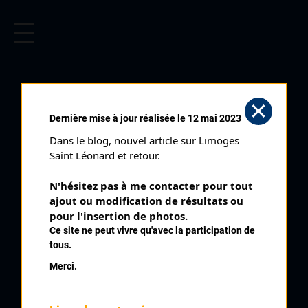
CYCLISME EN LIMOUSIN
Archives cyclistes du Limousin depuis le début du 20ème
siècle.
BRIVE PRIX HENRI
Dernière mise à jour réalisée le 12 mai 2023
BOUNY (07/04/1985)
Dans le blog, nouvel article sur Limoges 
Club organisateur :
UC Brive
Saint Léonard et retour.
Distance :
95 kms
N'hésitez pas à me contacter pour tout 
Catégorie :
234 Juniors
ajout ou modification de résultats ou 
Date :
07/04/1985
pour l'insertion de photos.
Ce site ne peut vivre qu'avec la participation de
Commentaire :
tous.
15 ème Prix Bouny Brive Pont de Grange La Rivière Brignac La
Merci.
Plaine Perpezac Ayen Le Soulet Pompadour Troche Vigeois
Perpezac Allassac Donzenac Brive
Nombre de partants :
52 partants