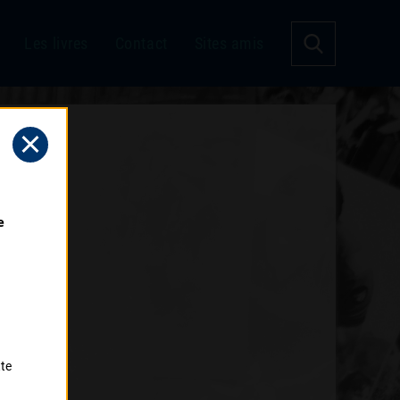
Les livres
Contact
Sites amis
 
tte