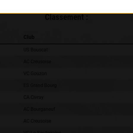
Classement :
Club
US Bouscat
AC Creusoise
VC Gouzon
ES Grand Bourg
CA Civray
AC Bourganeuf
AC Creusoise
VC La Souterraine