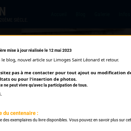
IN
Accueil
Blog
Galerie
Infos
20ÈME SIÈCLE.
ère mise à jour réalisée le 12 mai 2023
27/05/1985)
le blog, nouvel article sur Limoges Saint Léonard et retour.
sitez pas à me contacter pour tout ajout ou modification de
ltats ou pour l'insertion de photos.
te ne peut vivre qu'avec la participation de tous.
.
e du centenaire :
ste des exemplaires du livre disponibles. Vous pouvez en savoir plus sur ce
Laurière
.