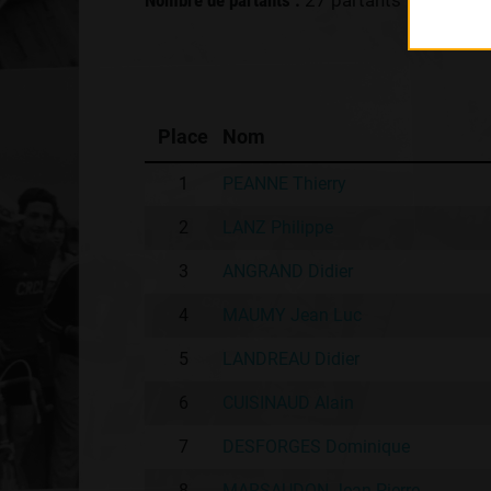
Nombre de partants :
27 partants
Place
Nom
1
PEANNE Thierry
2
LANZ Philippe
3
ANGRAND Didier
4
MAUMY Jean Luc
5
LANDREAU Didier
6
CUISINAUD Alain
7
DESFORGES Dominique
8
MARSAUDON Jean Pierre