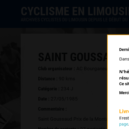
CYCLISME EN LIMOUS
ARCHIVES CYCLISTES DU LIMOUSIN DEPUIS LE DÉBUT DU 
Derni
SAINT GOUSSAUD (
Dans 
Club organisateur :
AC Bourganeuf
N'hé
résu
Distance :
90 kms
Ce si
Catégorie :
234 J
Merci
Date :
27/05/1985
Commentaire :
Livr
Il re
Saint Goussaud Prix de la Montagne Vers 
page