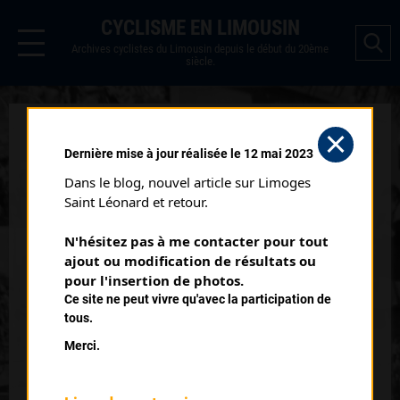
CYCLISME EN LIMOUSIN
Archives cyclistes du Limousin depuis le début du 20ème
siècle.
VÉLODROME ANDRÉ RAYNAUD
Dernière mise à jour réalisée le 12 mai 2023
VITESSE 1 ÈRE
Dans le blog, nouvel article sur Limoges 
SÉRIE (07/06/1953)
Saint Léonard et retour.
Date :
07/06/1953
N'hésitez pas à me contacter pour tout 
Commentaire :
ajout ou modification de résultats ou 
Vélodrome André Raynaud Attente Grand Prix de France
pour l'insertion de photos.
Vitesse 1ère série
Ce site ne peut vivre qu'avec la participation de
tous.
Classement :
Merci.
1