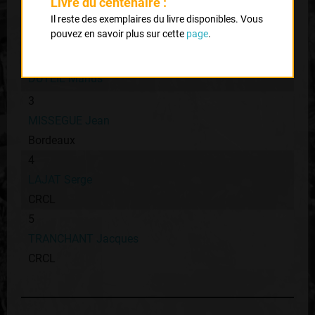
Livre du centenaire :
VERDEUN Robert
Il reste des exemplaires du livre disponibles. Vous
pouvez en savoir plus sur cette
page
.
Bordeaux
2
DUTEIL Marius
3
MISSEGUE Jean
Bordeaux
4
LAJAT Serge
CRCL
5
TRANCHANT Jacques
CRCL