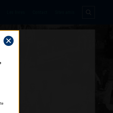
Les livres
Contact
Sites amis
 
tte