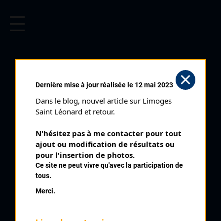
CYCLISME EN LIMOUSIN
Archives cyclistes du Limousin depuis le début du 20ème
siècle.
LAGORCE
Dernière mise à jour réalisée le 12 mai 2023
LAGUIRANDE (25/03/1968)
Dans le blog, nouvel article sur Limoges 
Distance :
130 kms
Saint Léonard et retour.
Date :
25/03/1968
N'hésitez pas à me contacter pour tout 
Commentaire :
ajout ou modification de résultats ou 
Lagorce Laguirande (33)
pour l'insertion de photos.
Ce site ne peut vivre qu'avec la participation de
tous.
Classement :
Merci.
1