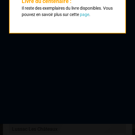
Livre du centenaire :
CAMPANER Francis
Il reste des exemplaires du livre disponibles. Vous
2
pouvez en savoir plus sur cette
page
.
RICOU Jean
Royan
3
BEUFFEUIL Pierre
Saujon
4
PETER Albert
Saint Léonard
5
BEN BRAHIM Mohamed
Villenave
6
GENET Gilles
Lussac Les Châteaux