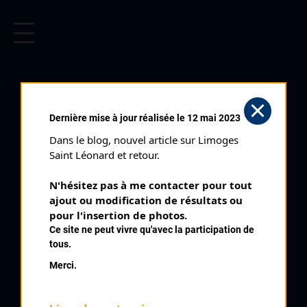
CYCLISME EN LIMOUSIN
Archives cyclistes du Limousin depuis le début du 20ème
siècle.
CYCLO CROSS DE PEYRAT LA
Dernière mise à jour réalisée le 12 mai 2023
NONIÈRE (02/01/1983)
Dans le blog, nouvel article sur Limoges 
Club organisateur :
VC Gouzon
Saint Léonard et retour.
Distance :
20,4 kms
N'hésitez pas à me contacter pour tout 
Catégorie :
1234 Juniors Cyclos
ajout ou modification de résultats ou 
Date :
02/01/1983
pour l'insertion de photos.
Ce site ne peut vivre qu'avec la participation de
Commentaire :
tous.
Cyclo Cross de Peyrat La Nonière 1 h + 1 Tours 12 tours
Merci.
Nombre de partants :
31 engagés