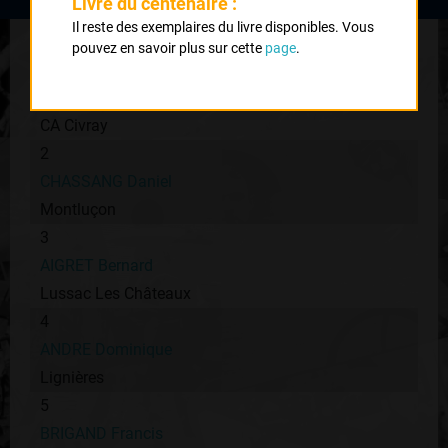
Livre du centenaire :
Classement :
Il reste des exemplaires du livre disponibles. Vous
pouvez en savoir plus sur cette
page
.
1
THEVENET Roger
CA Civray
2
CHASSANG Daniel
Montluçon
3
AIGRET Bernard
Lussac Les Châteaux
4
ANDRE Dominique
Lignières
5
BRIGAND Francis