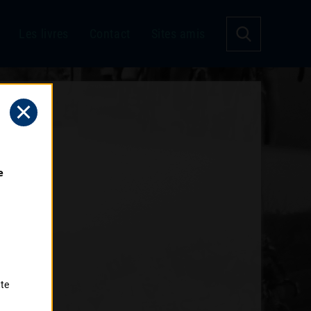
Les livres
Contact
Sites amis
 
tte