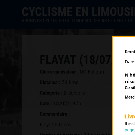
CYCLISME EN LIMOUS
ARCHIVES CYCLISTES DU LIMOUSIN DEPUIS LE DÉBUT DU 
Derni
FLAYAT (18/07/197
Dans 
Club organisateur :
UC Felletin
N'hé
résu
Distance :
78 kms
Ce si
Catégorie :
B Juniors
Merci
Date :
18/07/1976
Commentaire :
Livr
Il re
Flayat 6 tours
page