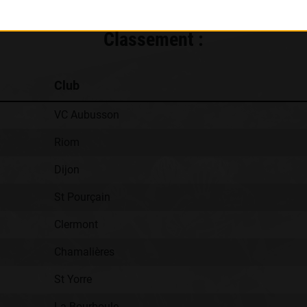
Classement :
Club
VC Aubusson
Riom
Dijon
St Pourçain
Clermont
Chamalières
St Yorre
La Bourboule