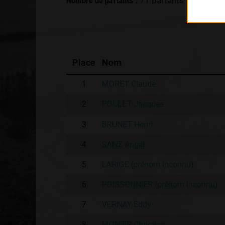
Nombre de partants :
71 partants
Place
Nom
1
MORET Claude
2
POULET Jacques
3
BRUNET Henri
4
SANZ Angel
5
LARIGE (prénom inconnu)
6
POISSONNIER (prénom inconnu)
7
VERNAY Eddy
8
MONIER Christian