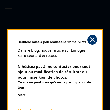
CYCLISME EN LIMOUSIN
Archives cyclistes du Limousin depuis le début du 20ème
siècle.
CHAUMEIL (06/08/1983)
Dernière mise à jour réalisée le 12 mai 2023
Club organisateur :
AS ORTF
Dans le blog, nouvel article sur Limoges 
Distance :
83 kms
Saint Léonard et retour.
Catégorie :
Cyclosportifs
N'hésitez pas à me contacter pour tout 
Date :
06/08/1983
ajout ou modification de résultats ou 
Commentaire :
pour l'insertion de photos.
Ce site ne peut vivre qu'avec la participation de
Chaumeil 5 ème Coupe Nationale des Cyclosportifs Col des
tous.
Géant Col du Bos Chauzeix St Augustin 3 tours de 27,5 kms
Merci.
Classement :