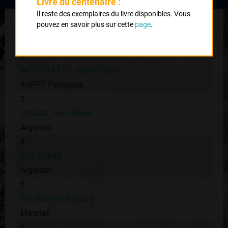
Livre du centenaire :
1
Il reste des exemplaires du livre disponibles. Vous
pouvez en savoir plus sur cette
page
.
BOUBERT Christian
VC Larchois
2
MESPOULEDE Jean Claude
ASPTT Périgueux
3
PASCAL Jean Pierre
Argentat
4
ROY Gilbert
Argentat
5
TOURNAIRE Bernard
Mauriac
6