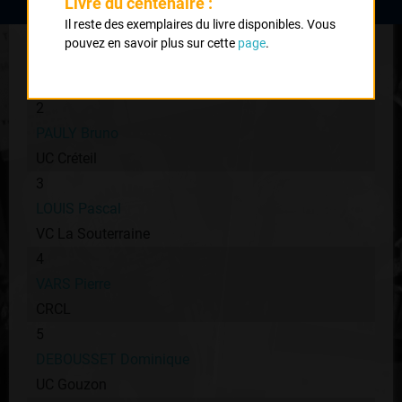
Livre du centenaire :
Il reste des exemplaires du livre disponibles. Vous
1
pouvez en savoir plus sur cette
page
.
RIGOUT Jean Yves
UVL
2
PAULY Bruno
UC Créteil
3
LOUIS Pascal
VC La Souterraine
4
VARS Pierre
CRCL
5
DEBOUSSET Dominique
UC Gouzon