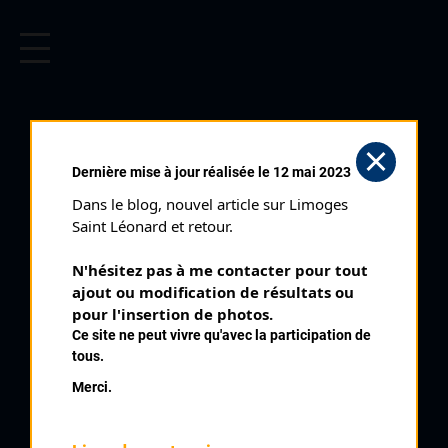
CYCLISME EN LIMOUSIN
Archives cyclistes du Limousin depuis le début du 20ème
siècle.
SAINT AMAND (20/07/1980)
Dernière mise à jour réalisée le 12 mai 2023
Club organisateur :
VC Aubusson
Dans le blog, nouvel article sur Limoges 
Distance :
53 kms
Saint Léonard et retour.
Catégorie :
Cadets
N'hésitez pas à me contacter pour tout 
Date :
20/07/1980
ajout ou modification de résultats ou 
Commentaire :
pour l'insertion de photos.
Ce site ne peut vivre qu'avec la participation de
Saint Amand
tous.
Nombre de partants :
16 partants
Merci.
Classement :