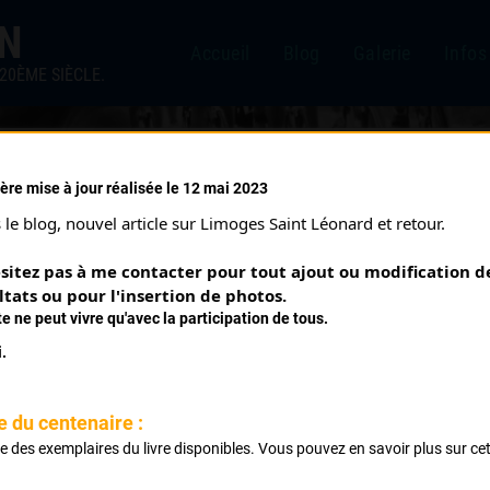
IN
Accueil
Blog
Galerie
Infos
20ÈME SIÈCLE.
ère mise à jour réalisée le 12 mai 2023
5/05/1969)
le blog, nouvel article sur Limoges Saint Léonard et retour.
sitez pas à me contacter pour tout ajout ou modification de
ltats ou pour l'insertion de photos.
te ne peut vivre qu'avec la participation de tous.
.
e du centenaire :
Classement :
ste des exemplaires du livre disponibles. Vous pouvez en savoir plus sur ce
.