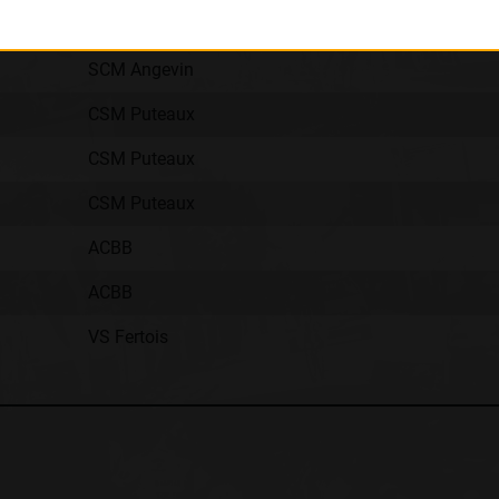
Club
SCM Angevin
CSM Puteaux
CSM Puteaux
CSM Puteaux
ACBB
ACBB
VS Fertois