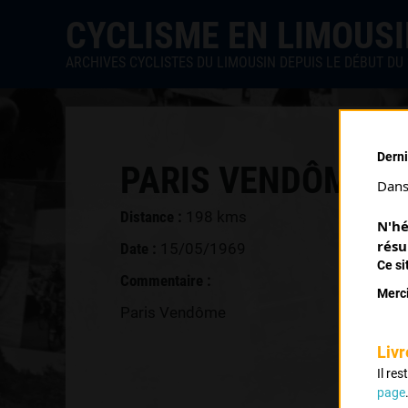
CYCLISME EN LIMOUS
ARCHIVES CYCLISTES DU LIMOUSIN DEPUIS LE DÉBUT DU 
Derni
PARIS VENDÔME (1
Dans 
Distance :
198 kms
N'hé
résu
Date :
15/05/1969
Ce si
Commentaire :
Merci
Paris Vendôme
Livr
Il re
page