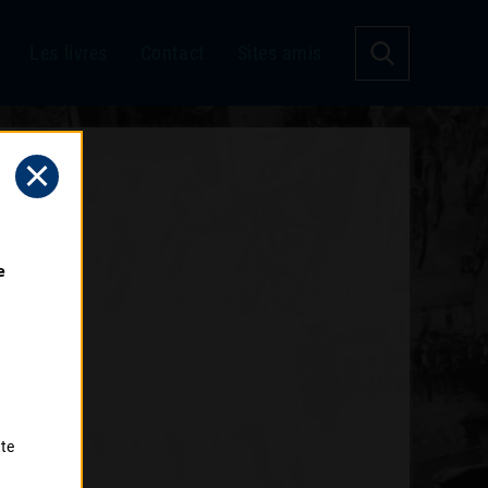
Les livres
Contact
Sites amis
 
tte