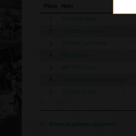
Place
Nom
1
DELEPINE Régis
2
DUSSEZ Dominique
3
GUITARD Jean Pierre
4
BISLEAU Rémi
5
MATTIODA Enzo
6
GASPARINI (prénom inconnu)
7
TESTIER Patrice
Retour au palmares du coureur