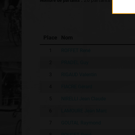
Nombre de partants :
26 partants
Place
Nom
1
ROFFET René
2
PRADEL Guy
3
RIGAUD Valentin
4
FIACRE Gérard
5
NIRELLI Jean Claude
6
LAMOURE Jean Marc
7
GOUTAL Raymond
8
POUGET René