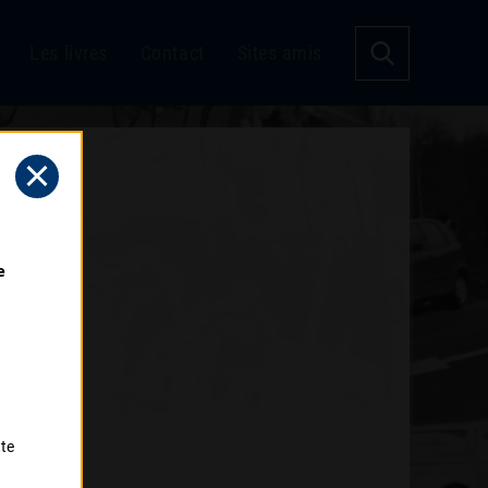
Les livres
Contact
Sites amis
 
tte