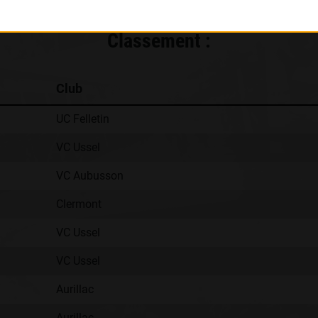
Classement :
Club
UC Felletin
VC Ussel
VC Aubusson
Clermont
VC Ussel
VC Ussel
Aurillac
Aurillac