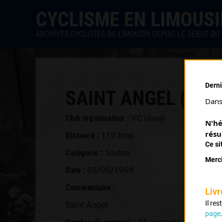
CYCLISME EN LIMOUS
ARCHIVES CYCLISTES DU LIMOUSIN DEPUIS LE DÉBUT DU 
Derni
SAINT ANGEL (08/0
Dans 
Club organisateur :
VC Ussel
N'hé
résu
Distance :
110 kms
Ce si
Catégorie :
Toutes
Merci
Date :
08/09/1969
Commentaire :
Livr
Il re
Saint Angel
page