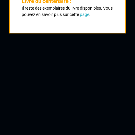
Livre du centenaire :
Classement :
Il reste des exemplaires du livre disponibles. Vous
pouvez en savoir plus sur cette
page
.
1
GUITARD Marcel
UVL
1
DUFOUR René
AC Creusoise
2
BIANCO Jacques
2
BIANCO Joseph
Villeneuve sur Lot
3
BERNARD André