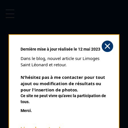
CYCLISME EN LIMOUSIN
Archives cyclistes du Limousin depuis le début du 20ème
siècle.
LIMOGES LE
Dernière mise à jour réalisée le 12 mai 2023
VIGENAL (01/07/1956)
Dans le blog, nouvel article sur Limoges 
Club organisateur :
UVL
Saint Léonard et retour.
Catégorie :
Pros 3 Indés toutes
N'hésitez pas à me contacter pour tout 
Date :
01/07/1956
ajout ou modification de résultats ou 
Commentaire :
pour l'insertion de photos.
Ce site ne peut vivre qu'avec la participation de
3 ème Circuit du Vigenal Américaine de 3 heures Associé à
tous.
Gourd
Merci.
Classe :
Interrégionale
Nombre de partants :
15 équipes