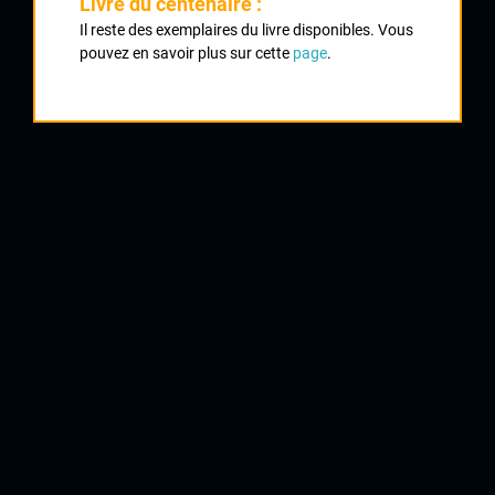
Classement :
Livre du centenaire :
Il reste des exemplaires du livre disponibles. Vous
pouvez en savoir plus sur cette
page
.
1
DUTEIL Francis
CC Périgueux
2
RENAUDON Jacky
UV Poitiers
4
VOYE Guy
UV Poitiers
5
LAVERGNE Jean Claude
UVL
6
PINTHON (prénom inconnu)