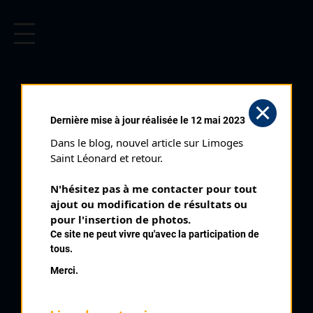
CYCLISME EN LIMOUSIN
Archives cyclistes du Limousin depuis le début du 20ème
siècle.
LA SOUTERRAINE (29/07/1962)
Dernière mise à jour réalisée le 12 mai 2023
Club organisateur :
VC La Souterraine
Dans le blog, nouvel article sur Limoges 
Distance :
50 kms
Saint Léonard et retour.
Catégorie :
Cadets
N'hésitez pas à me contacter pour tout 
Date :
29/07/1962
ajout ou modification de résultats ou 
Commentaire :
pour l'insertion de photos.
Ce site ne peut vivre qu'avec la participation de
La Souterraine Prix des Tilleuls
tous.
Nombre de partants :
28 partants
Merci.
Temps du vainqueur :
1h 32' 30''