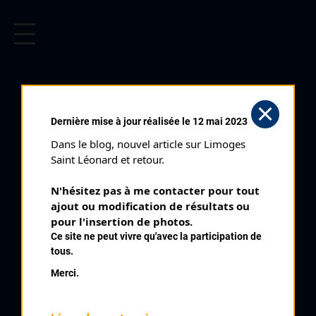
CYCLISME EN LIMOUSIN
Archives cyclistes du Limousin depuis le début du 20ème
siècle.
AMBAZAC (05/05/1984)
Dernière mise à jour réalisée le 12 mai 2023
Distance :
52,5 kms
Dans le blog, nouvel article sur Limoges 
Catégorie :
Cyclosportifs
Saint Léonard et retour.
Date :
05/05/1984
N'hésitez pas à me contacter pour tout 
Commentaire :
ajout ou modification de résultats ou 
Ambazac Course d'attente des Boucles de la Haute Vienne 15
pour l'insertion de photos.
tours de 3,5 kms
Ce site ne peut vivre qu'avec la participation de
tous.
Nombre de partants :
28 partants
Merci.
Classement :