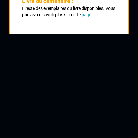
Livre du centenaire :
1
Il reste des exemplaires du livre disponibles. Vous
pouvez en savoir plus sur cette
page
.
DESPORT Roger
CRCL
2
MAINGOT Raymond
VC Marandais
3
CATROU Jean Paul
Jonzac
4
RUGEL Gilbert
Chatelaillon
5
RAYNAUD Yves
UC St Léonard
6