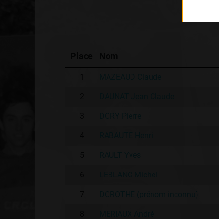
Place
Nom
1
MAZEAUD Claude
2
DAUNAT Jean Claude
3
DORY Pierre
4
RABAUTE Henri
5
RAULT Yves
6
LEBLANC Michel
7
DOROTHE (prénom inconnu)
8
MERIAUX André