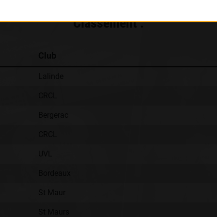
Classement :
Club
Lalinde
CRCL
Bergerac
CRCL
UVL
Bordeaux
St Maur
St Maurs