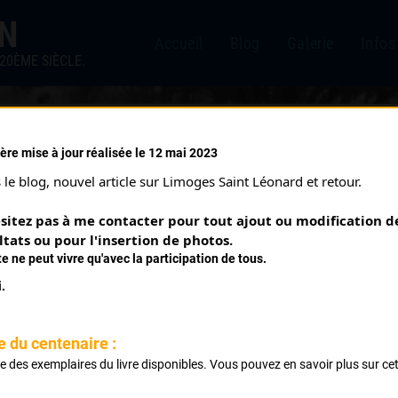
IN
Accueil
Blog
Galerie
Infos
20ÈME SIÈCLE.
ère mise à jour réalisée le 12 mai 2023
S (05/06/1966)
le blog, nouvel article sur Limoges Saint Léonard et retour.
sitez pas à me contacter pour tout ajout ou modification de
ltats ou pour l'insertion de photos.
te ne peut vivre qu'avec la participation de tous.
.
e de Mansac Brignac St Aulaire Le Burg St Viance Brive Male
e du centenaire :
ssac Ligneyrac Turenne Nespoux Chasteaux Lissac Larche
ste des exemplaires du livre disponibles. Vous pouvez en savoir plus sur ce
.