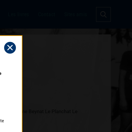
Les livres
Contact
Sites amis
 
mort Aubazine Beynat Le Planchat Le
tte