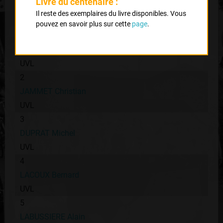
Livre du centenaire :
Classement :
Il reste des exemplaires du livre disponibles. Vous
pouvez en savoir plus sur cette
page
.
1
COURONNET Claude
UVL
2
JAMMET Christian
UVL
3
DUPRAT Michel
UVL
4
LACOUX Bernard
UVL
5
LABUSSIERE Alain