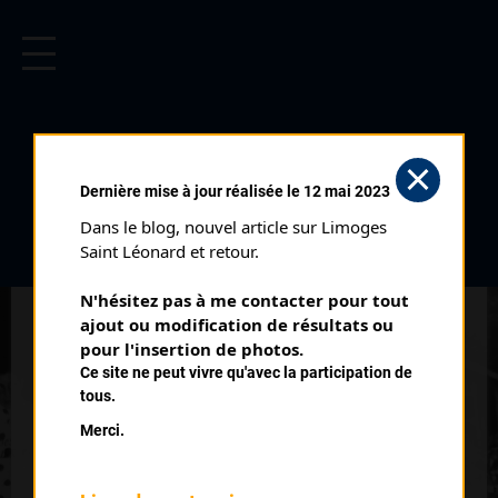
CYCLISME EN LIMOUSIN
Archives cyclistes du Limousin depuis le début du 20ème
siècle.
COURSE DE CLASSEMENT DE
Dernière mise à jour réalisée le 12 mai 2023
L'UVL CLASSEMENT GÉNÉRAL
Dans le blog, nouvel article sur Limoges 
CADETS 1970 (15/03/1970)
Saint Léonard et retour.
Club organisateur :
UVL
N'hésitez pas à me contacter pour tout 
Catégorie :
Cadets
ajout ou modification de résultats ou 
Date :
15/03/1970
pour l'insertion de photos.
Ce site ne peut vivre qu'avec la participation de
Commentaire :
tous.
Course de classement de l'UVL classement général 1970
Merci.
Classe :
Club