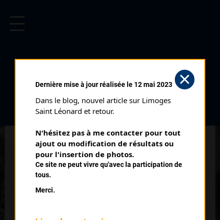
CYCLISME EN LIMOUSIN
Archives cyclistes du Limousin depuis le début du 20ème
siècle.
JUMILHAC LE
Dernière mise à jour réalisée le 12 mai 2023
GRAND (04/09/1950)
Dans le blog, nouvel article sur Limoges 
Club organisateur :
Pédale Thibérienne
Saint Léonard et retour.
Distance :
100 kms
N'hésitez pas à me contacter pour tout 
Date :
04/09/1950
ajout ou modification de résultats ou 
Commentaire :
pour l'insertion de photos.
Ce site ne peut vivre qu'avec la participation de
Jumilhac Le Grand 25 tours
tous.
Nombre de partants :
7 classés
Merci.
Temps du vainqueur :
3h 34'