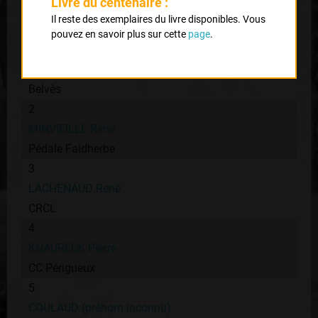
Livre du centenaire :
Classement :
Il reste des exemplaires du livre disponibles. Vous
pouvez en savoir plus sur cette
page
.
1
COMMERIE André
Belvès
2
MINVIEILLE René
Pédale Faidherbe
3
LACHENAUD René
CRCL
4
KNAURECK Pierre
CC Périgueux
5
COULAUD (prénom inconnu)