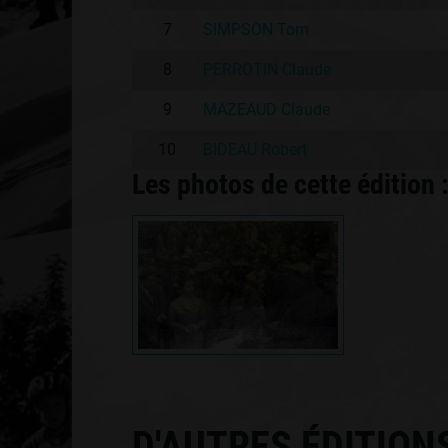
7
SIMPSON Tom
8
PERROTIN Claude
9
MAZEAUD Claude
10
BIDEAU Robert
Les photos de cette édition 
D'AUTRES ÉDITION