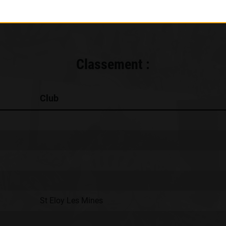
Classement :
Club
St Eloy Les Mines