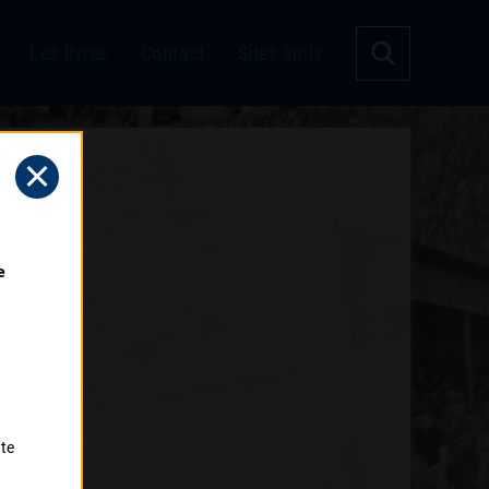
Les livres
Contact
Sites amis
 
tte