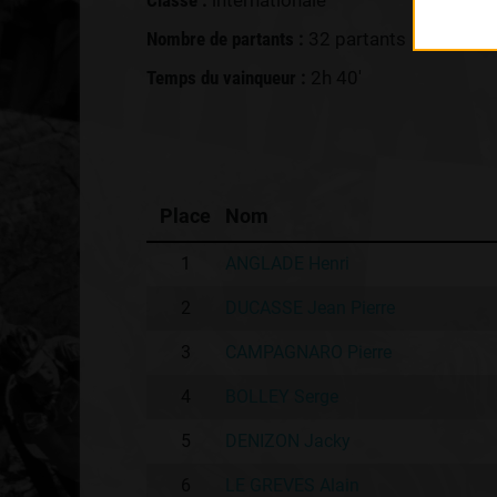
Classe :
internationale
Nombre de partants :
32 partants
Temps du vainqueur :
2h 40'
Place
Nom
1
ANGLADE Henri
2
DUCASSE Jean Pierre
3
CAMPAGNARO Pierre
4
BOLLEY Serge
5
DENIZON Jacky
6
LE GREVES Alain