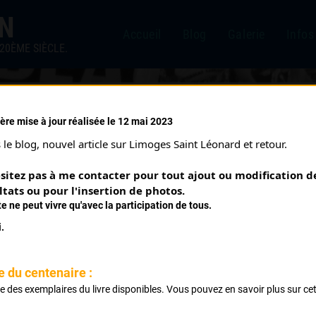
IN
Accueil
Blog
Galerie
Infos
20ÈME SIÈCLE.
ère mise à jour réalisée le 12 mai 2023
 TRINITÉ (22/05/1967)
le blog, nouvel article sur Limoges Saint Léonard et retour.
sitez pas à me contacter pour tout ajout ou modification de
ltats ou pour l'insertion de photos.
te ne peut vivre qu'avec la participation de tous.
.
e du centenaire :
ste des exemplaires du livre disponibles. Vous pouvez en savoir plus sur ce
.