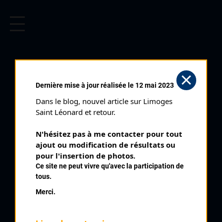
CYCLISME EN LIMOUSIN
Archives cyclistes du Limousin depuis le début du 20ème
siècle.
CRITÉRIUM D'ORADOUR SUR
Dernière mise à jour réalisée le 12 mai 2023
GLANE (31/07/1960)
Dans le blog, nouvel article sur Limoges 
Club organisateur :
CRCL
Saint Léonard et retour.
Distance :
90 kms
N'hésitez pas à me contacter pour tout 
Catégorie :
Pros Toutes Indés HC 1 et 2
ajout ou modification de résultats ou 
Date :
31/07/1960
pour l'insertion de photos.
Ce site ne peut vivre qu'avec la participation de
Commentaire :
tous.
Oradour sur Glane 8 ème Prix de la Renaissance 70 tours
Merci.
Classe :
internationale
Nombre de partants :
32 partants