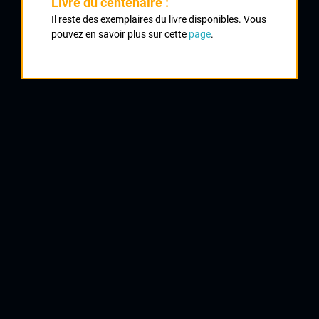
Livre du centenaire :
Il reste des exemplaires du livre disponibles. Vous
Classement :
pouvez en savoir plus sur cette
page
.
1
STABLINSKI Jean
2
ANGLADE Henri
3
DELBERGHE Edouard
4
DUFRAISSE André
UVL
7
CAMILLO Marcel
Toulouse