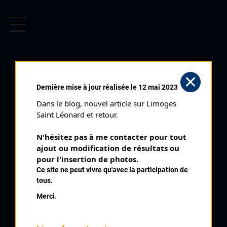
CYCLISME EN LIMOUSIN
Archives cyclistes du Limousin depuis le début du 20ème
siècle.
TOUR DE LA CORRÈZE 3 ÈME
Dernière mise à jour réalisée le 12 mai 2023
ÉTAPE (23/05/1965)
Dans le blog, nouvel article sur Limoges 
Club organisateur :
VCT
Saint Léonard et retour.
Distance :
151 kms
N'hésitez pas à me contacter pour tout 
Date :
23/05/1965
ajout ou modification de résultats ou 
Commentaire :
pour l'insertion de photos.
Ce site ne peut vivre qu'avec la participation de
39 ème Tour de la Corrèze 3 ème étape Tulle Egletons Marcillac
tous.
Servières St Privat Argentat Les Jordes
Merci.
Nombre de partants :
56 partants