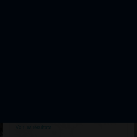
D'AUTRES ÉDITIONS DE CETTE
COURSE
Tour de la Corrèze 3 ème étape
Édition du 11 mai 1997
Voir les résultats