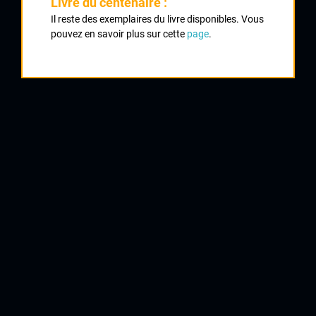
Classement :
Livre du centenaire :
Il reste des exemplaires du livre disponibles. Vous
pouvez en savoir plus sur cette
page
.
1
PETER Albert
CRCL
2
DAUNAT Jean Claude
CRCL
3
DECOUX Yves
Saintes
4
SAMY Daniel
CRCL
5
BARJOLIN Daniel