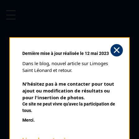
CYCLISME EN LIMOUSIN
Archives cyclistes du Limousin depuis le début du 20ème
siècle.
SAINT JUNIEN PRIX DES
Dernière mise à jour réalisée le 12 mai 2023
SYNDICATS (01/05/1975)
Dans le blog, nouvel article sur Limoges 
Club organisateur :
ASSJ
Saint Léonard et retour.
Distance :
50 kms
N'hésitez pas à me contacter pour tout 
Catégorie :
Cadets
ajout ou modification de résultats ou 
Date :
01/05/1975
pour l'insertion de photos.
Ce site ne peut vivre qu'avec la participation de
Commentaire :
tous.
Saint Junien Prix des syndicats 25 tours
Merci.
Nombre de partants :
45 partants
Temps du vainqueur :
1h 30'